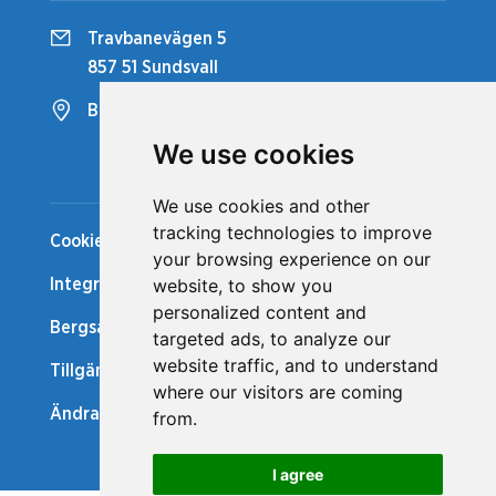
Travbanevägen 5
857 51 Sundsvall
Bergsåkers Travbana
We use cookies
Snabblänkar
We use cookies and other
tracking technologies to improve
Cookiepolicy
your browsing experience on our
website, to show you
Integritetspolicy
personalized content and
Bergsåker Nytt
targeted ads, to analyze our
website traffic, and to understand
Tillgänglighetsredogörelse
where our visitors are coming
Ändra cookie-inställningar
from.
I agree