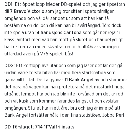
DD1:
Ett öppet lopp inleder DD-spelet och jag ger tipsettan
till
7 Bravo Victorio
som jag tror sitter i spets tämligen
omgående och väl där ser det ut som att han kan få
bestämma en del och då kan han bli svårfångad. Törs dock
inte spela utan
14 Sandsjöns Cantona
som går ner rejält i
klass jämfört med vad han mött på slutet och har betydligt
bättre form än raden skvallrar om och till 4% är varningen
utfärdad även på V75-spelet. Lås!
DD2:
Ett kortlopp avslutar och som jag läser det lär det gå
undan värre första biten här med flera startsnabba som
gärna vill till tät. Detta gynnas
11 Bank Angel
av och stämmer
det bara på vägen kan han profetera på det misstänkt höga
utgångstempot här och jag blir inte förvånad om det är röd
och vit kusk som kommer farandes längst ut och avslutar
omgången. Stallet har inlett året bra och jag är inne på att
Bank Angel fortsätter hålla i den fina statistiken. Jobba Per!!
DD-förslaget: 7,14-11*Valfri insats