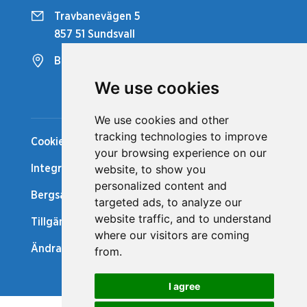
Travbanevägen 5
857 51 Sundsvall
Bergsåkers Travbana
We use cookies
Snabblänkar
We use cookies and other
tracking technologies to improve
Cookiepolicy
your browsing experience on our
website, to show you
Integritetspolicy
personalized content and
Bergsåker Nytt
targeted ads, to analyze our
website traffic, and to understand
Tillgänglighetsredogörelse
where our visitors are coming
Ändra cookie-inställningar
from.
I agree