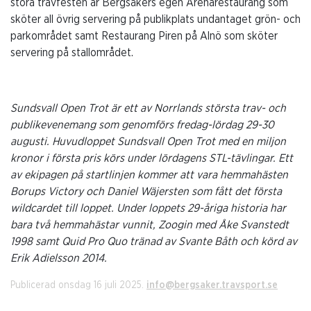
stora travfesten är Bergsåkers egen Arenarestaurang som
sköter all övrig servering på publikplats undantaget grön- och
parkområdet samt Restaurang Piren på Alnö som sköter
servering på stallområdet.
Sundsvall Open Trot är ett av Norrlands största trav- och
publikevenemang som genomförs fredag-lördag 29-30
augusti. Huvudloppet Sundsvall Open Trot med en miljon
kronor i första pris körs under lördagens STL-tävlingar. Ett
av ekipagen på startlinjen kommer att vara hemmahästen
Borups Victory och Daniel Wäjersten som fått det första
wildcardet till loppet. Under loppets 29-åriga historia har
bara två hemmahästar vunnit, Zoogin med Åke Svanstedt
1998 samt Quid Pro Quo tränad av Svante Båth och körd av
Erik Adielsson 2014.
Publicerad onsdag 16 juli 2025.
info@bergsaker.travsport.se