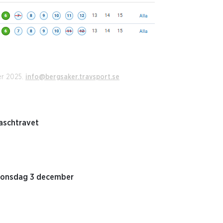
er 2025.
info@bergsaker.travsport.se
aschtravet
g onsdag 3 december