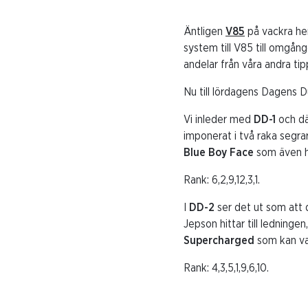
Äntligen
V85
på vackra he
system till V85 till omgån
andelar från våra andra t
Nu till lördagens Dagens 
Vi inleder med
DD-1
och dä
imponerat i två raka segra
Blue Boy Face
som även ha
Rank: 6,2,9,12,3,1.
I
DD-2
ser det ut som att
Jepson hittar till ledninge
Supercharged
som kan var
Rank: 4,3,5,1,9,6,10.