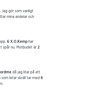
Jag gör som vanligt
ttar mina andelar och
lopp.
6 X.O.Kemp
har
tt spår nu. Motbudet är
2
fordme
då jag litar på att
n som letar skräll tar med
6
en.