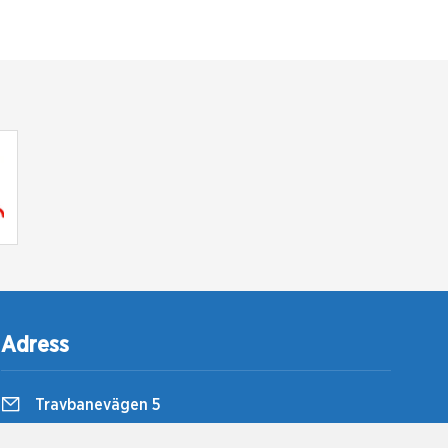
Adress
Travbanevägen 5
857 51 Sundsvall