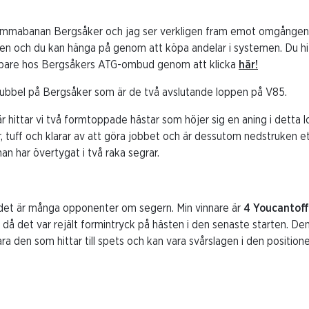
mmabanan Bergsåker och jag ser verkligen fram emot omgången. 
gen och du kan hänga på genom att köpa andelar i systemen. Du hi
ippare hos Bergsåkers ATG-ombud genom att klicka
här!
Dubbel på Bergsåker som är de två avslutande loppen på V85.
r hittar vi två formtoppade hästar som höjer sig en aning i detta 
r, tuff och klarar av att göra jobbet och är dessutom nedstruken e
n har övertygat i två raka segrar.
 det är många opponenter om segern. Min vinnare är
4 Youcantof
n, då det var rejält formintryck på hästen i den senaste starten. De
a den som hittar till spets och kan vara svårslagen i den position