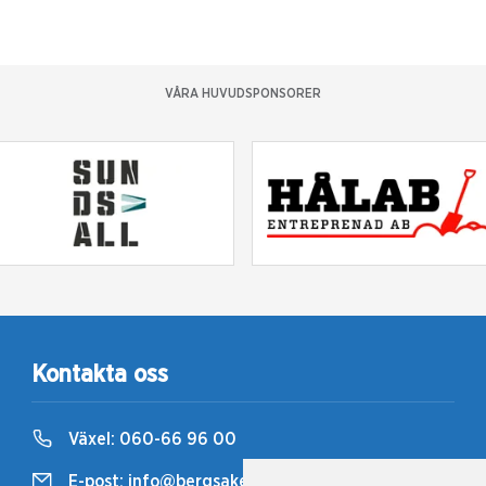
VÅRA HUVUDSPONSORER
Kontakta oss
Växel:
060-66 96 00
E-post:
info@bergsaker.travsport.se