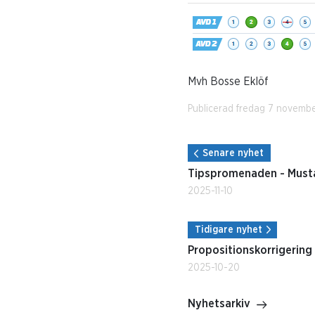
Mvh Bosse Eklöf
Publicerad fredag 7 novemb
Senare nyhet
Tipspromenaden - Must
2025-11-10
Tidigare nyhet
Propositionskorrigerin
2025-10-20
Nyhetsarkiv