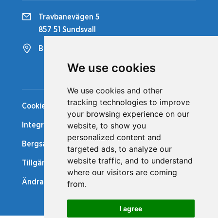
Travbanevägen 5
857 51 Sundsvall
Bergsåkers Travbana
We use cookies
Snabblänkar
We use cookies and other
tracking technologies to improve
Cookiepolicy
your browsing experience on our
website, to show you
Integritetspolicy
personalized content and
Bergsåker Nytt
targeted ads, to analyze our
website traffic, and to understand
Tillgänglighetsredogörelse
where our visitors are coming
Ändra cookie-inställningar
from.
I agree