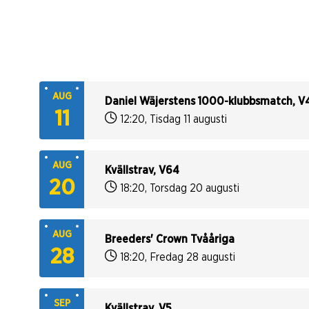
AUG
Daniel Wäjerstens 1000-klubbsmatch, V
11
12:20
,
Tisdag 11 augusti
AUG
Kvällstrav, V64
20
18:20
,
Torsdag 20 augusti
AUG
Breeders' Crown Tvååriga
28
18:20
,
Fredag 28 augusti
SEP
Kvällstrav, V5