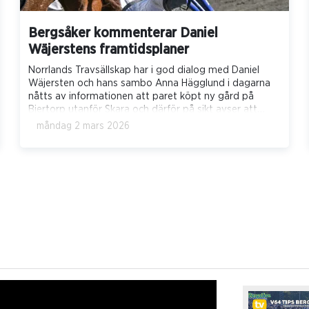
Bergsåker kommenterar Daniel
Wäjerstens framtidsplaner
Norrlands Travsällskap har i god dialog med Daniel
Wäjersten och hans sambo Anna Hägglund i dagarna
nåtts av informationen att paret köpt ny gård på
Bjertorp utanför Skara och därför på sikt avser att
etablera sig där och därmed även byta hemmabana.
måndag 2 mars 2026