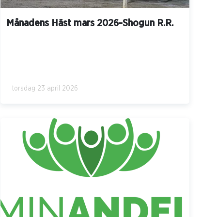
Månadens Häst mars 2026-Shogun R.R.
torsdag 23 april 2026