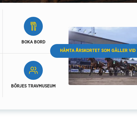
BOKA BORD
HÄMTA ÅRSKORTET SOM GÄLLER VID 
BÖRJES TRAVMUSEUM