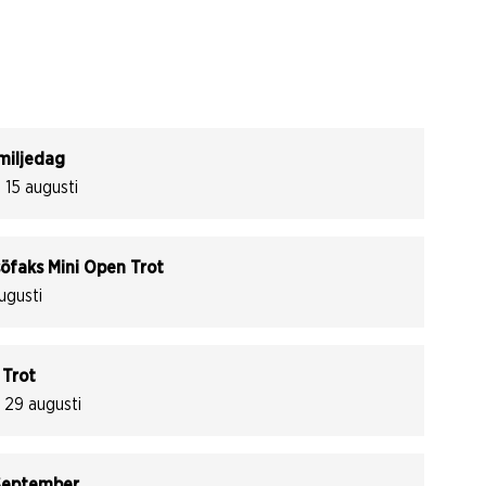
miljedag
 15 augusti
söfaks Mini Open Trot
ugusti
 Trot
 29 augusti
 September