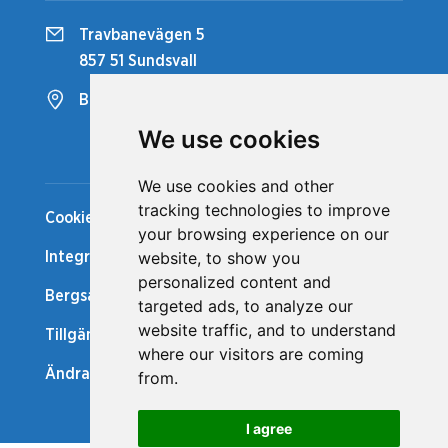
Travbanevägen 5
857 51 Sundsvall
Bergsåkers Travbana
We use cookies
Snabblänkar
We use cookies and other
tracking technologies to improve
Cookiepolicy
your browsing experience on our
website, to show you
Integritetspolicy
personalized content and
Bergsåker Nytt
targeted ads, to analyze our
website traffic, and to understand
Tillgänglighetsredogörelse
where our visitors are coming
Ändra cookie-inställningar
from.
I agree