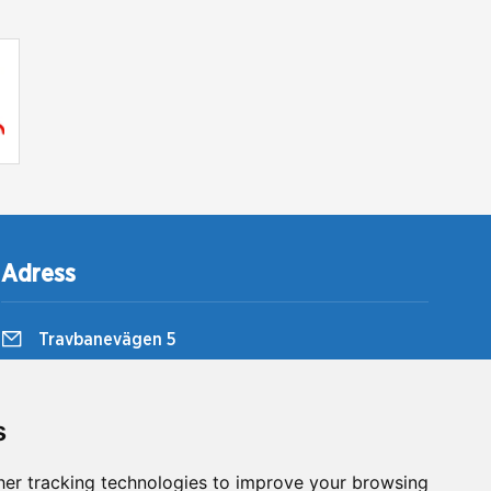
Adress
Travbanevägen 5
857 51 Sundsvall
Bergsåkers Travbana
s
er tracking technologies to improve your browsing