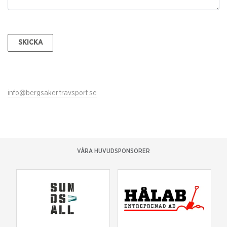
SKICKA
info@bergsaker.travsport.se
VÅRA HUVUDSPONSORER