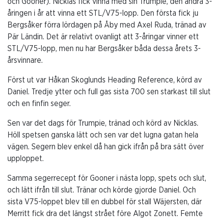
och Gooner). Nicklas fick vinna med sin Trumpie, den andra 3-
åringen i år att vinna ett STL/V75-lopp. Den första fick ju
Bergsåker förra lördagen på Åby med Axel Ruda, tränad av
Pär Ländin. Det är relativt ovanligt att 3-åringar vinner ett
STL/V75-lopp, men nu har Bergsåker båda dessa årets 3-
årsvinnare.
Först ut var Håkan Skoglunds Heading Reference, körd av
Daniel. Tredje ytter och full gas sista 700 sen starkast till slut
och en finfin seger.
Sen var det dags för Trumpie, tränad och körd av Nicklas.
Höll spetsen ganska lätt och sen var det lugna gatan hela
vägen. Segern blev enkel då han gick ifrån på bra sätt över
upploppet.
Samma segerrecept för Gooner i nästa lopp, spets och slut,
och lätt ifrån till slut. Tränar och körde gjorde Daniel. Och
sista V75-loppet blev till en dubbel för stall Wäjersten, där
Merritt fick dra det längst strået före Algot Zonett. Femte