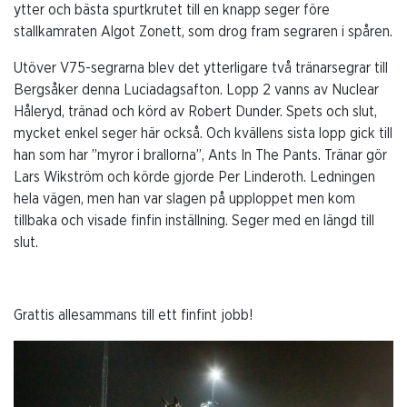
ytter och bästa spurtkrutet till en knapp seger före
stallkamraten Algot Zonett, som drog fram segraren i spåren.
Utöver V75-segrarna blev det ytterligare två tränarsegrar till
Bergsåker denna Luciadagsafton. Lopp 2 vanns av Nuclear
Håleryd, tränad och körd av Robert Dunder. Spets och slut,
mycket enkel seger här också. Och kvällens sista lopp gick till
han som har ”myror i brallorna”, Ants In The Pants. Tränar gör
Lars Wikström och körde gjorde Per Linderoth. Ledningen
hela vägen, men han var slagen på upploppet men kom
tillbaka och visade finfin inställning. Seger med en längd till
slut.
Grattis allesammans till ett finfint jobb!