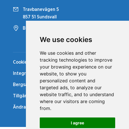
Travbanevägen 5
857 51 Sundsvall
Bergsåkers Travbana
We use cookies
Snabblänkar
We use cookies and other
tracking technologies to improve
Cookiepolicy
your browsing experience on our
website, to show you
Integritetspolicy
personalized content and
Bergsåker Nytt
targeted ads, to analyze our
website traffic, and to understand
Tillgänglighetsredogörelse
where our visitors are coming
Ändra cookie-inställningar
from.
I agree