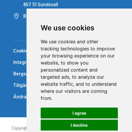
857 51 Sundsvall
Bergsåkers Travbana
We use cookies
Snabblänkar
We use cookies and other
tracking technologies to improve
Cookiepolicy
your browsing experience on our
website, to show you
Integritetspolicy
personalized content and
Bergsåker Nytt
targeted ads, to analyze our
website traffic, and to understand
Tillgänglighetsredogörelse
where our visitors are coming
Ändra cookie-inställningar
from.
I agree
I decline
Copyright/database right, Bergsåker och Svensk Travsport.