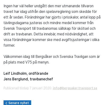
Ingen har väl heller undgått den mer utmanande tillvaron
travet har idag utifrån den spelavreglering som skedde för
ett år sedan. Förändringar har gjorts i prisskalor, antal lopp på
tävlingsdagarna justeras och mindre medel kommer från
Svensk Travsport till travbanornas sällskap för skötsel och
drift av travbanan. Detta innebär, med nödvändighet, att
vissa förändringar kommer ske med avgiftsjusteringar i olika
former.
Välkommen idag till Bergsåker och Svenska Travligan som är
på plats med V75 på menyn.
Leif Lindholm, ordförande
Jens Berglund, travbanechef
Publicerad tisdag 7 januari 2020.
info@bergsaker.travsport.se
Senare nyhet