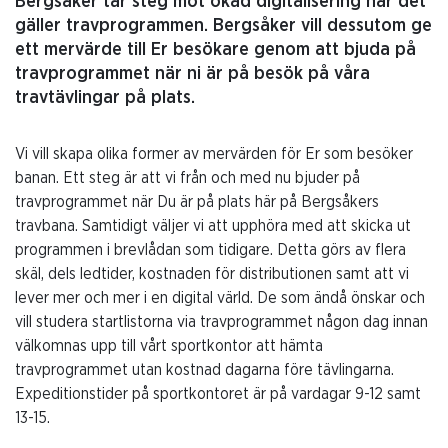
Bergsåker tar steg mot ökad digitalisering när det
gäller travprogrammen. Bergsåker vill dessutom ge
ett mervärde till Er besökare genom att bjuda på
travprogrammet när ni är på besök på våra
travtävlingar på plats.
Vi vill skapa olika former av mervärden för Er som besöker
banan. Ett steg är att vi från och med nu bjuder på
travprogrammet när Du är på plats här på Bergsåkers
travbana. Samtidigt väljer vi att upphöra med att skicka ut
programmen i brevlådan som tidigare. Detta görs av flera
skäl, dels ledtider, kostnaden för distributionen samt att vi
lever mer och mer i en digital värld. De som ändå önskar och
vill studera startlistorna via travprogrammet någon dag innan
välkomnas upp till vårt sportkontor att hämta
travprogrammet utan kostnad dagarna före tävlingarna.
Expeditionstider på sportkontoret är på vardagar 9-12 samt
13-15.