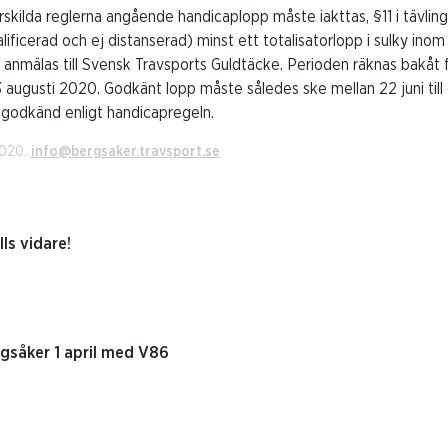
skilda reglerna angående handicaplopp måste iakttas, §11 i tävli
valificerad och ej distanserad) minst ett totalisatorlopp i sulky ino
 anmälas till Svensk Travsports Guldtäcke. Perioden räknas bakåt 
 augusti 2020. Godkänt lopp måste således ske mellan 22 juni till
i godkänd enligt handicapregeln.
2020.
info@bergsaker.travsport.se
ls vidare!
gsåker 1 april med V86