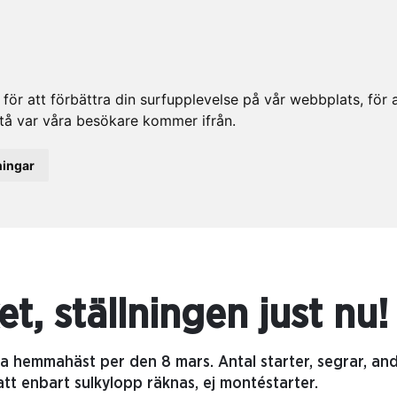
ör att förbättra din surfupplevelse på vår webbplats, för at
rstå var våra besökare kommer ifrån.
ningar
t, ställningen just nu!
a hemmahäst per den 8 mars. Antal starter, segrar, an
att enbart sulkylopp räknas, ej montéstarter.