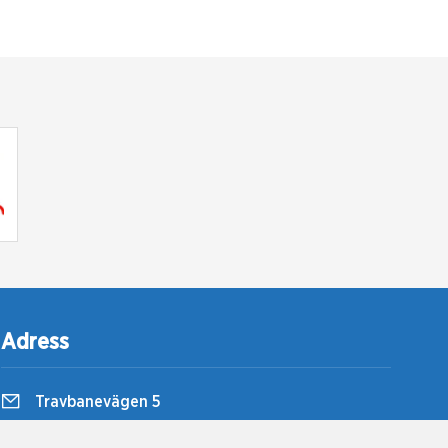
Adress
Travbanevägen 5
857 51 Sundsvall