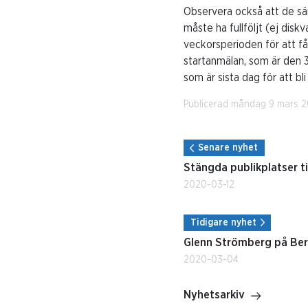
Observera också att de sär
måste ha fullföljt (ej disk
veckorsperioden för att få
startanmälan, som är den 3
som är sista dag för att bl
Publicerad måndag 9 mars 
Senare nyhet
Stängda publikplatser til
2020-03-12
Tidigare nyhet
Glenn Strömberg på Ber
2020-03-04
Nyhetsarkiv