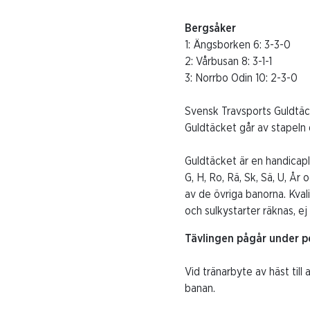
Bergsåker
1: Ängsborken 6: 3-3-0
2: Vårbusan 8: 3-1-1
3: Norrbo Odin 10: 2-3-0
Svensk Travsports Guldtäck
Guldtäcket går av stapeln
Guldtäcket är en handicapl
G, H, Ro, Rä, Sk, Sä, U, Å
av de övriga banorna. Kva
och sulkystarter räknas, 
Tävlingen pågår under p
Vid tränarbyte av häst til
banan.