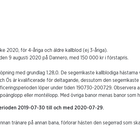
e 2020, för 4-åriga och äldre kallblod (ej 3-åriga).
 den 9 augusti 2020 på Dannero, med 150 000 kr i förstapris.
öpning med grundlag 1.28,0. De segerrikaste kallblodiga hästarna v
r och Ös är kvalificerade för deltagande, dessutom den segerrika
lificeringsperioden löper under tiden 190730-200729. Observera at
ej poänglopp eller montélopp. Med övriga banor menas banor som h
erioden 2019-07-30 till och med 2020-07-29.
l annan tränare på annan bana, förlorar hästen den segerrad som sk