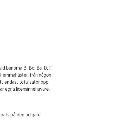
id banorna B, Bo, Bs, D, F,
ste hemmahästen från någon
t endast totalisatorlopp
ar egna licensinnehavare.
apats på den tidigare