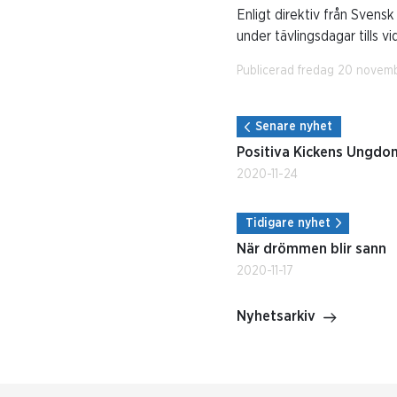
Enligt direktiv från Svensk
under tävlingsdagar tills vi
Publicerad fredag 20 novem
Senare nyhet
Positiva Kickens Ungdo
2020-11-24
Tidigare nyhet
När drömmen blir sann
2020-11-17
Nyhetsarkiv