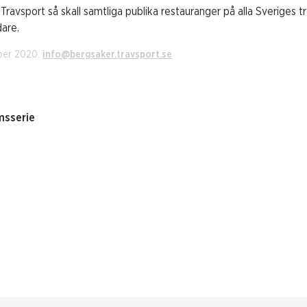
 Travsport så skall samtliga publika restauranger på alla Sveriges 
dare.
ber 2020.
info@bergsaker.travsport.se
msserie