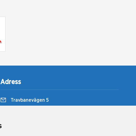
Adress
Travbanevägen 5
857 51 Sundsvall
Bergsåkers Travbana
s