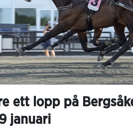
re ett lopp på Bergsåk
9 januari