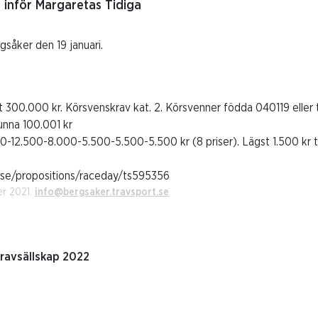
é inför Margaretas Tidiga
gsåker den 19 januari.
t 300.000 kr. Körsvenskrav kat. 2. Körsvenner födda 040119 eller t
unna 100.001 kr
-12.500-8.000-5.500-5.500-5.500 kr (8 priser). Lägst 1.500 kr till
t.se/propositions/raceday/ts595356
er 2021.
info@bergsaker.travsport.se
Travsällskap 2022