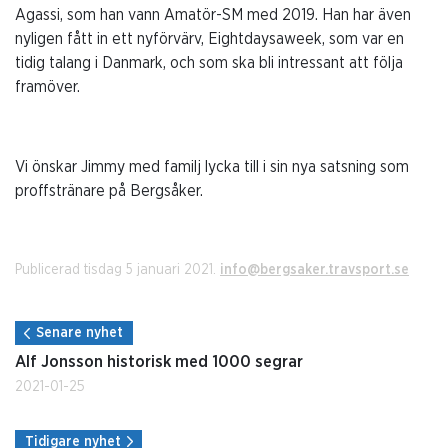
Agassi, som han vann Amatör-SM med 2019. Han har även
nyligen fått in ett nyförvärv, Eightdaysaweek, som var en
tidig talang i Danmark, och som ska bli intressant att följa
framöver.
Vi önskar Jimmy med familj lycka till i sin nya satsning som
proffstränare på Bergsåker.
Publicerad tisdag 5 januari 2021.
info@bergsaker.travsport.se
Senare nyhet
Alf Jonsson historisk med 1000 segrar
2021-01-25
Tidigare nyhet