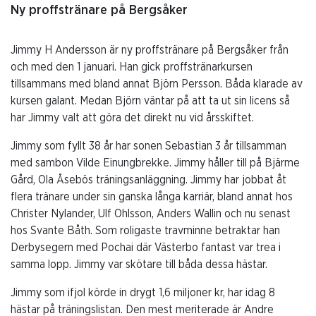
Ny proffstränare på Bergsåker
Jimmy H Andersson är ny proffstränare på Bergsåker från
och med den 1 januari. Han gick proffstränarkursen
tillsammans med bland annat Björn Persson. Båda klarade av
kursen galant. Medan Björn väntar på att ta ut sin licens så
har Jimmy valt att göra det direkt nu vid årsskiftet.
Jimmy som fyllt 38 år har sonen Sebastian 3 år tillsamman
med sambon Vilde Einungbrekke. Jimmy håller till på Bjärme
Gård, Ola Åsebös träningsanläggning. Jimmy har jobbat åt
flera tränare under sin ganska långa karriär, bland annat hos
Christer Nylander, Ulf Ohlsson, Anders Wallin och nu senast
hos Svante Båth. Som roligaste travminne betraktar han
Derbysegern med Pochai där Västerbo fantast var trea i
samma lopp. Jimmy var skötare till båda dessa hästar.
Jimmy som ifjol körde in drygt 1,6 miljoner kr, har idag 8
hästar på träningslistan. Den mest meriterade är Andre