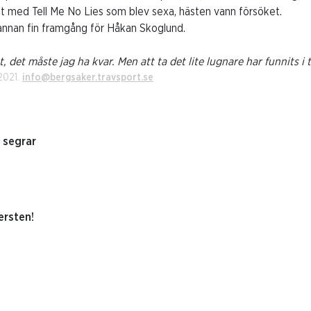
et med Tell Me No Lies som blev sexa, hästen vann försöket.
nnan fin framgång för Håkan Skoglund.
t, det måste jag ha kvar. Men att ta det lite lugnare har funnits i 
2021.
info@bergsaker.travsport.se
 segrar
ersten!