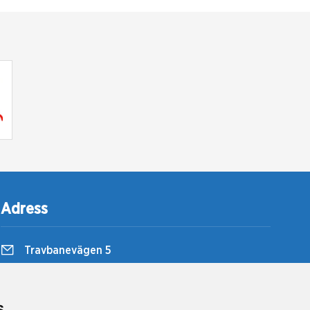
Adress
Travbanevägen 5
857 51 Sundsvall
Bergsåkers Travbana
s