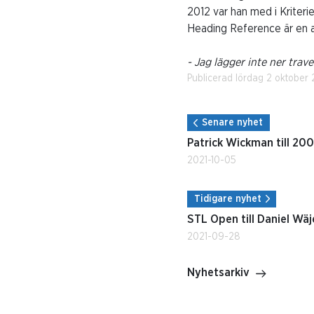
2012 var han med i Kriteri
Heading Reference är en a
- Jag lägger inte ner trave
Publicerad lördag 2 oktober 
Senare nyhet
Patrick Wickman till 200
2021-10-05
Tidigare nyhet
STL Open till Daniel Wäj
2021-09-28
Nyhetsarkiv