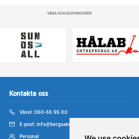
VÅRA HUVUDSPONSORER
Kontakta oss
Växel:
060-66 96 00
E-post:
info@bergsaker.travsport.se
We use cookie
Personal