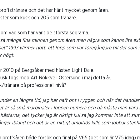
 proffstränare och det har hänt mycket genom åren.
vinster som kusk och 205 som tränare.
om vad som har varit de största segrarna.
ns så många fina minnen genom åren men några som känns lite ex
iset” 1993 värmer gott, ett lopp som var föregångare till det som
r högt.
r 2010 på Bergsåker med hästen Light Dale.
sk togs med Art Nökkve i Östersund i maj detta år.
k/tränare på professionell nivå?
under en längre tid, jag har haft ont i ryggen och när det handla
det är så små marginaler i loppen numera och då måste man vara 
hästarna, det tycker jag är riktigt kul så jag kommer inte att slut
ger ibland och det är en riktigt ambitiös kille som jobbar stenh
 proffsåren både försök och final på V65 (det som är V75 idag) m