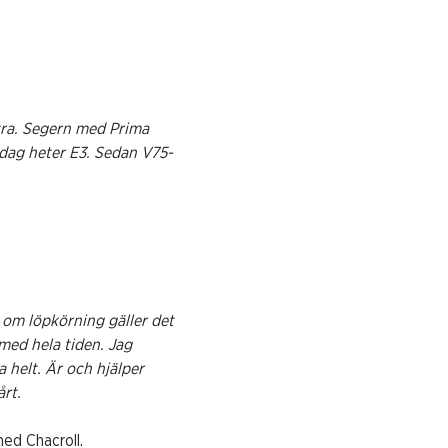
tra. Segern med Prima
 idag heter E3. Sedan V75-
r om löpkörning gäller det
med hela tiden. Jag
a helt. Är och hjälper
årt.
ed Chacroll.