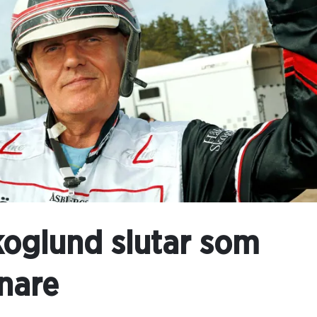
oglund slutar som
änare