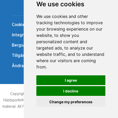
We use cookies
Snabblänkar
We use cookies and other
tracking technologies to improve
Cookiepolicy
your browsing experience on our
website, to show you
Integritetspolicy
personalized content and
Bergsåker Nytt
targeted ads, to analyze our
website traffic, and to understand
Tillgänglighetsredogörelse
where our visitors are coming
Ändra cookie-inställningar
from.
I agree
I decline
Copyright/database right, Bergsåker och Svensk Travsport.
Hästsportinformationen som publicerats är upphovsrättsligt skyddat
Change my preferences
material. All form av kopiering, av hela eller delar av den publicerade
hästsportinformationen, är inte tillåten.
UPP