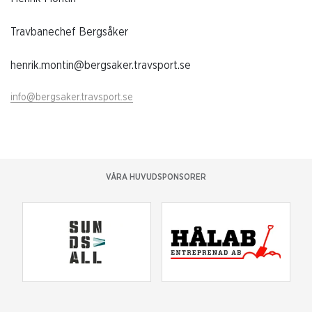
Travbanechef
Bergsåker
henrik.montin@bergsaker.travsport.se
info@bergsaker.travsport.se
VÅRA HUVUDSPONSORER