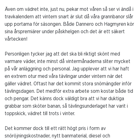
Även om vädret inte, just nu, pekar mot våren så ser vi ändå i
travkalendern att vintern snart är slut då våra grannbanor slår
upp portarna för säsongen. Både Dannero och Hagmyren kör
sina årspremiärer under påskhelgen och det är ett säkert
vårtecken!
Personligen tycker jag att det ska bli riktigt skönt med
varmare väder, inte minst då vintermånaderna sliter mycket
på vår anläggning och personal. Jag upplever att vi har haft
en extrem otur med våra tävlingar under vintern när det
gäller vädret. Oftast har det kommit stora snömängder inför
tävlingsdagen. Det medför extra arbete som kostar både tid
och pengar. Det känns dock väldigt bra att vi har duktiga
grabbar som sköter banan, så tävlingsunderlaget har varit i
toppskick, vädret till trots i vinter.
Det kommer dock till ett rätt högt pris i form av
snöröjningskostnader, nytt banmaterial, diesel och