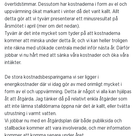
övertidstimmar. Dessutom har kostnaderna i form av el och
uppvärmning ökat markant i vinter då det varit kallt. Allt
detta gör att vi tyvärr presenterar ett minusresultat på
årsmötet i april (mer om det nedan).
Tyvärr är det inte mycket som tyder på att kostnaderna
kommer att minska under detta år, och vi kan heller troligen
inte räkna med utökade centrala medel inför nästa år. Därför
jobbar vi nu hårt med att sänka våra kostnader och öka våra
intäkter.
De stora kostnadsbesparingarna vi ser ligger i
energikostnader där vi idag gör av med orimligt mycket i
form av el och uppvärmning. Detta är något vi alla kan hjälpas
åt att åtgärda. Jag tänker då på relativt enkla åtgärder som
att inte lämna stalldörrarna öppna när det är kallt, eller tvätta
utrustning i varmt vatten.
Vi jobbar nu med en åtgärdsplan där både publiksida och
stallbacke kommer att vara involverade, och mer information
kommer att komma senare under året.