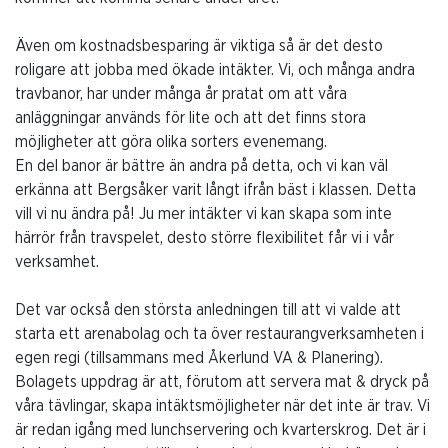
Även om kostnadsbesparing är viktiga så är det desto
roligare att jobba med ökade intäkter. Vi, och många andra
travbanor, har under många år pratat om att våra
anläggningar används för lite och att det finns stora
möjligheter att göra olika sorters evenemang.
En del banor är bättre än andra på detta, och vi kan väl
erkänna att Bergsåker varit långt ifrån bäst i klassen. Detta
vill vi nu ändra på! Ju mer intäkter vi kan skapa som inte
härrör från travspelet, desto större flexibilitet får vi i vår
verksamhet.
Det var också den största anledningen till att vi valde att
starta ett arenabolag och ta över restaurangverksamheten i
egen regi (tillsammans med Åkerlund VA & Planering).
Bolagets uppdrag är att, förutom att servera mat & dryck på
våra tävlingar, skapa intäktsmöjligheter när det inte är trav. Vi
är redan igång med lunchservering och kvarterskrog. Det är i