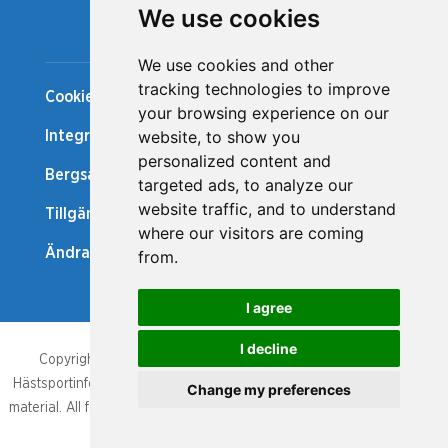
We use cookies
Snabblänkar
We use cookies and other
tracking technologies to improve
Cookiepolicy
your browsing experience on our
website, to show you
Integritetspolicy
personalized content and
Bergsåker Nytt
targeted ads, to analyze our
website traffic, and to understand
Tillgänglighetsredogörelse
where our visitors are coming
Ändra cookie-inställningar
from.
I agree
I decline
Copyright/database right, Bergsåker och Svensk Travsport.
Hästsportinformationen som publicerats är upphovsrättsligt skyddat
Change my preferences
material. All form av kopiering, av hela eller delar av den publicerade
hästsportinformationen, är inte tillåten.
UPP