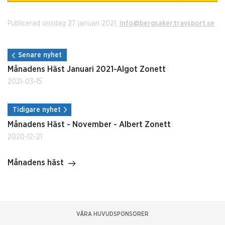
Publicerad onsdag 27 januari 2021.
info@bergsaker.travsport.se
Senare nyhet
Månadens Häst Januari 2021-Algot Zonett
2021-03-15
Tidigare nyhet
Månadens Häst - November - Albert Zonett
2020-12-21
Månadens häst
VÅRA HUVUDSPONSORER