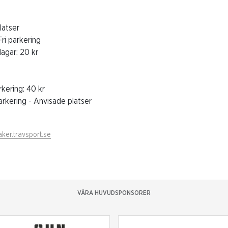
latser
ri parkering
gar: 20 kr
rkering: 40 kr
rkering - Anvisade platser
ker.travsport.se
VÅRA HUVUDSPONSORER