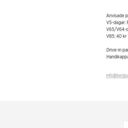
Anvisade p
V5-dagar: F
V65/V64-da
V85: 40 kr
Drive-in pa
Handikappa
info@bergsa