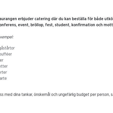
aurangen erbjuder catering där du kan beställa för både utk
nferens, event, bröllop, fest, student, konfirmation och mot
exempel:
åstårtor
bufféer
er
tter
rter
arte
s med dina tankar, önskemål och ungefärlig budget per person, så 