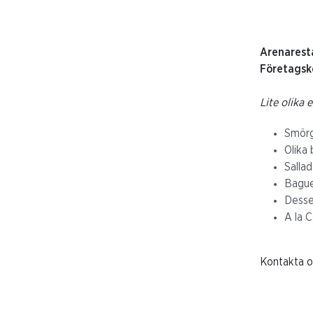
Arenarest
Företagsko
Lite olika 
Smörg
Olika 
Sallad
Bague
Desse
A la C
Kontakta os