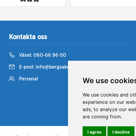
Kontakta oss
Växel:
060-66 96 00
E-post:
info@bergsaker.travsport.se
We use cookie
Personal
We use cookies and oth
experience on our webs
ads, to analyze our web
are coming from.
I agree
I decline