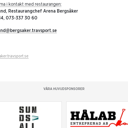
mma i kontakt med restaurangen:
lund, Restaurangchef Arena Bergsåker
 14, 073-337 30 60
lund@bergsaker.travsport.se
ker.travsport.se
VÅRA HUVUDSPONSORER