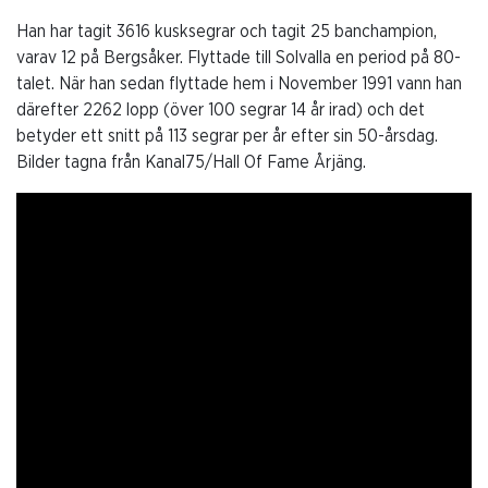
Han har tagit 3616 kusksegrar och tagit 25 banchampion,
varav 12 på Bergsåker. Flyttade till Solvalla en period på 80-
talet. När han sedan flyttade hem i November 1991 vann han
därefter 2262 lopp (över 100 segrar 14 år irad) och det
betyder ett snitt på 113 segrar per år efter sin 50-årsdag.
Bilder tagna från Kanal75/Hall Of Fame Årjäng.