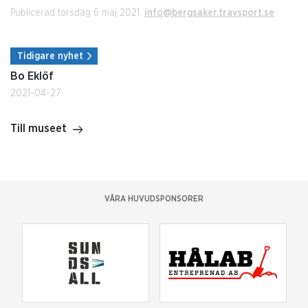
Publicerad torsdag 6 maj 2021.
info@bergsaker.travsport.se
Tidigare nyhet
Bo Eklöf
2021-04-27
Till museet
VÅRA HUVUDSPONSORER