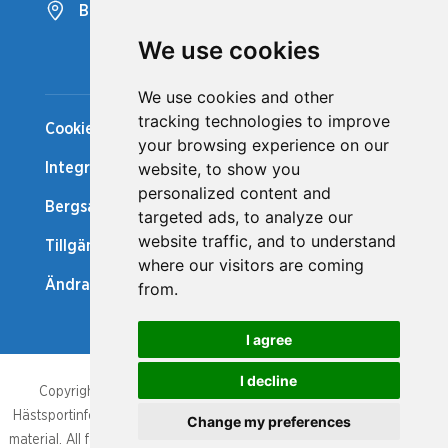
Bergsåkers Travbana
We use cookies
Snabblänkar
We use cookies and other
tracking technologies to improve
Cookiepolicy
your browsing experience on our
website, to show you
Integritetspolicy
personalized content and
Bergsåker Nytt
targeted ads, to analyze our
website traffic, and to understand
Tillgänglighetsredogörelse
where our visitors are coming
Ändra cookie-inställningar
from.
I agree
I decline
Copyright/database right, Bergsåker och Svensk Travsport.
Hästsportinformationen som publicerats är upphovsrättsligt skyddat
Change my preferences
material. All form av kopiering, av hela eller delar av den publicerade