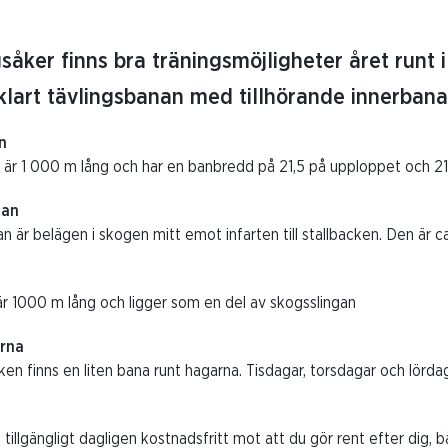
såker finns bra träningsmöjligheter året runt 
vklart tävlingsbanan med tillhörande innerbana
n
är 1 000 m lång och har en banbredd på 21,5 på upploppet och 21
gan
n är belägen i skogen mitt emot infarten till stallbacken. Den är c
r 1000 m lång och ligger som en del av skogsslingan
rna
ken finns en liten bana runt hagarna. Tisdagar, torsdagar och lörda
 tillgängligt dagligen kostnadsfritt mot att du gör rent efter d