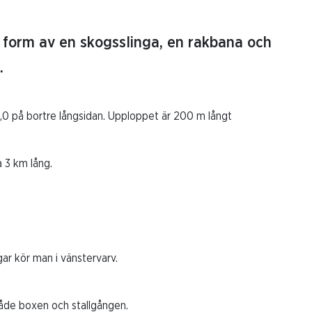
i form av en skogsslinga, en rakbana och
.
,0 på bortre långsidan. Upploppet är 200 m långt
a 3 km lång.
gar kör man i vänstervarv.
ig, både boxen och stallgången.