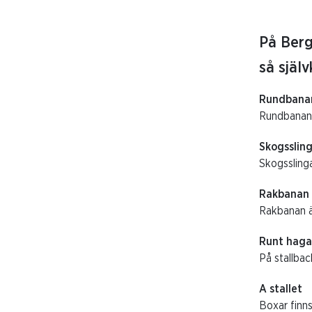
På Berg
så själ
Rundbana
Rundbanan 
Skogsslin
Skogsslinga
Rakbanan
Rakbanan ä
Runt haga
På stallbac
A stallet
Boxar finns