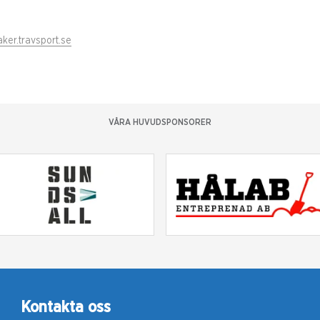
ker.travsport.se
VÅRA HUVUDSPONSORER
Kontakta oss